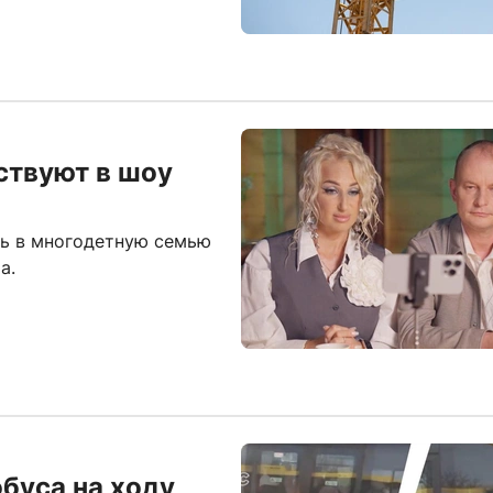
ствуют в шоу
сь в многодетную семью
а.
буса на ходу