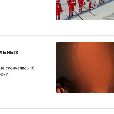
ольных
ме скончалась 18-
рку.