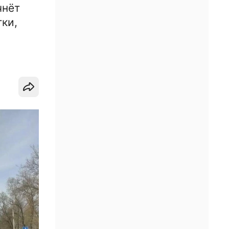
чнёт
ки,