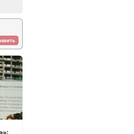
равить
а»: