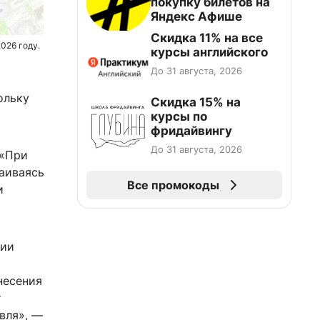
покупку билетов на
Яндекс Афише
Скидка 11% на все
026 году.
курсы английского
До 31 августа, 2026
ольку
Скидка 15% на
курсы по
фридайвингу
До 31 августа, 2026
 «При
раиваясь
Все промокоды
и
ции
несения
т
вля», —