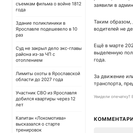
съемкам фильма о войне 1812
заявили в адми
года
Таким образом,
Здание поликлиники в
водителей не де
Ярославле подешевело в 10
раз
Ещё в марте 202
Суд не закрыл дело экс-главы
выделенную поло
района из-за ЧП с
года.
отоплением
Лимиты охоты в Ярославской
За движение ил
области до 2027 года
транспорта, пре
Участник СВО из Ярославля
Увидели опечатку? 
добился квартиры через 12
лет
Капитан «Локомотива»
КОММЕНТАР
высказался о старте
тренировок