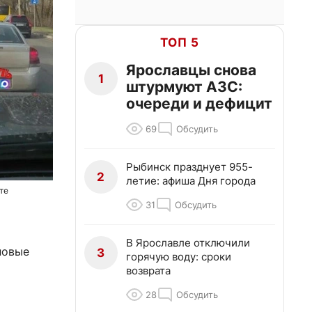
ТОП 5
Ярославцы снова
1
штурмуют АЗС:
очереди и дефицит
69
Обсудить
Рыбинск празднует 955-
2
летие: афиша Дня города
те
31
Обсудить
В Ярославле отключили
новые
3
горячую воду: сроки
возврата
28
Обсудить