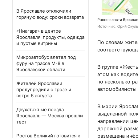
В Ярославле отключили
горячую воду: сроки возврата
Ранее власти Ярослав
Источник: 
Юрий Скулы
«Ниагара» в центре
Ярославля: продукты, одежда
По словам жител
и пустые витрины
соответствующа
Микроавтобус влетел под
фуру на трассе М-8 в
В группе «Жесть
Ярославской области
этом как водите
по несколько ра
Жителей Ярославии
автомобилисты 
предупредили о грозе и
ветре 6 августа
В мэрии Ярослав
Двухэтажные поезда
выделенной пол
Ярославль — Москва прошли
направлении цен
тест
дорожной разме
Ростов Великий готовится к
размещена инфо