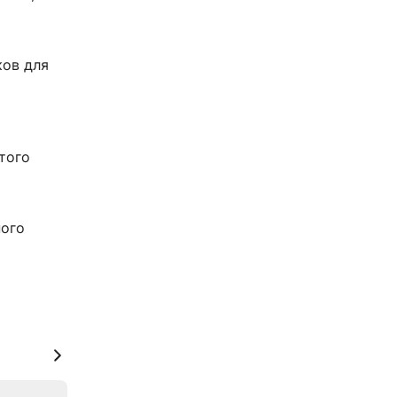
ков для
того
ного