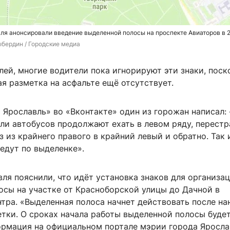
ля анонсировали введение выделенной полосы на проспекте Авиаторов в 2
бердин / Городские медиа
ей, многие водители пока игнорируют эти знаки, поск
я разметка на асфальте ещё отсутствует.
 Ярославль» во «Вконтакте» один из горожан написал:
ли автобусов продолжают ехать в левом ряду, перест
з из крайнего правого в крайний левый и обратно. Так 
едут по выделенке».
ля пояснили, что идёт установка знаков для организа
осы на участке от Красноборской улицы до Дачной в
тра. «Выделенная полоса начнет действовать после на
тки. О сроках начала работы выделенной полосы буде
рмация на официальном портале мэрии города Яросла