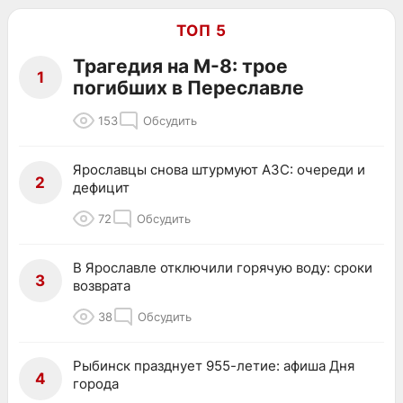
ТОП 5
Трагедия на М-8: трое
1
погибших в Переславле
153
Обсудить
Ярославцы снова штурмуют АЗС: очереди и
2
дефицит
72
Обсудить
В Ярославле отключили горячую воду: сроки
3
возврата
38
Обсудить
Рыбинск празднует 955-летие: афиша Дня
4
города