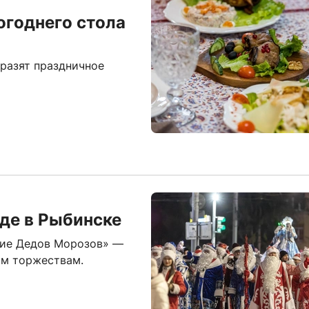
огоднего стола
бразят праздничное
де в Рыбинске
вие Дедов Морозов» —
им торжествам.