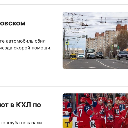
ковском
те автомобиль сбил
риезда скорой помощи.
ют в КХЛ по
го клуба показали