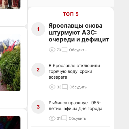
ТОП 5
Ярославцы снова
1
штурмуют АЗС:
очереди и дефицит
70
Обсудить
В Ярославле отключили
2
горячую воду: сроки
возврата
33
Обсудить
Рыбинск празднует 955-
3
летие: афиша Дня города
31
Обсудить