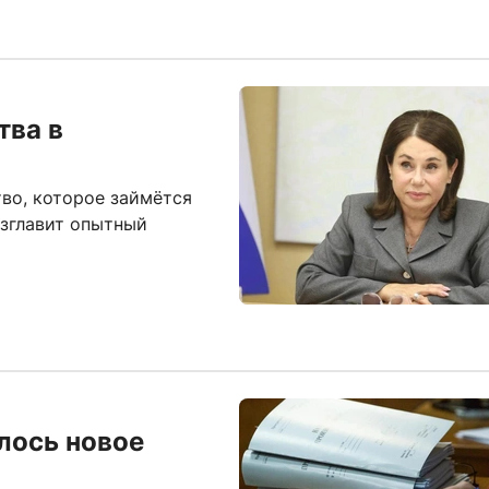
тва в
тво, которое займётся
озглавит опытный
лось новое