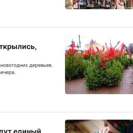
ткрылись,
 новогодних деревьев.
вечера.
адут единый