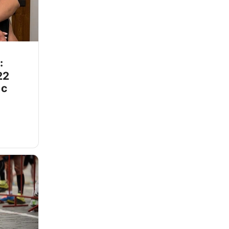
:
22
 с