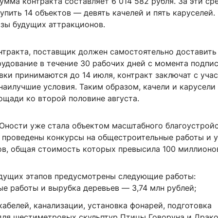
мма контракта составляет 6 014 582 рубля. За эти ср
упить 14 объектов — девять качелей и пять каруселей. 
зы будущих аттракционов.
нтракта, поставщик должен самостоятельно доставить
рудование в течение 30 рабочих дней с момента подпи
вки принимаются до 14 июля, контракт заключат с уча
аилучшие условия. Таким образом, качели и карусели
ощади ко второй половине августа.
Юности уже стала объектом масштабного благоустройс
и проведены конкурсы на общестроительные работы и 
ов, общая стоимость которых превысила 100 миллионов
дущих этапов предусмотрены следующие работы:
е работы и вырубка деревьев — 3,74 млн рублей;
абелей, канализации, установка фонарей, подготовка
для шестиметровых скульптур Птицы Говоруна и Драко