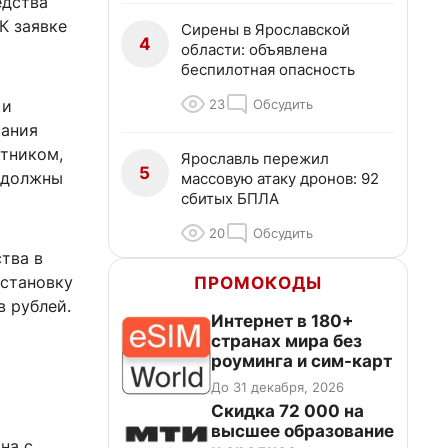
едства
К заявке
Сирены в Ярославской
4
области: объявлена
беспилотная опасность
23
Обсудить
 и
сания
стником,
Ярославль пережил
5
 должны
массовую атаку дронов: 92
сбитых БПЛА
20
Обсудить
тва в
установку
ПРОМОКОДЫ
 рублей.
Интернет в 180+
странах мира без
роуминга и сим-карт
До 31 декабря, 2026
Скидка 72 000 на
высшее образование
на с