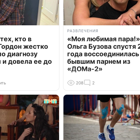
РАЗВЛЕЧЕНИЯ
тех, кто в
«Моя любимая пара!»
Гордон жестко
Ольга Бузова спустя 
по диагнозу
года воссоединилась
и довела ее до
бывшим парнем из
«ДОМа-2»
ить
208
2