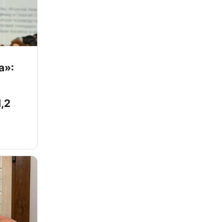
а»:
,2