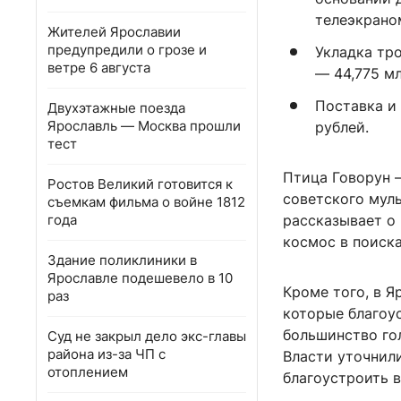
телеэкрано
Жителей Ярославии
предупредили о грозе и
Укладка тр
ветре 6 августа
— 44,775 мл
Поставка и
Двухэтажные поезда
Ярославль — Москва прошли
рублей.
тест
Птица Говорун 
Ростов Великий готовится к
советского мул
съемкам фильма о войне 1812
года
рассказывает о
космос в поиск
Здание поликлиники в
Ярославле подешевело в 10
Кроме того, в 
раз
которые благоу
большинство гол
Суд не закрыл дело экс-главы
района из-за ЧП с
Власти уточнил
отоплением
благоустроить в