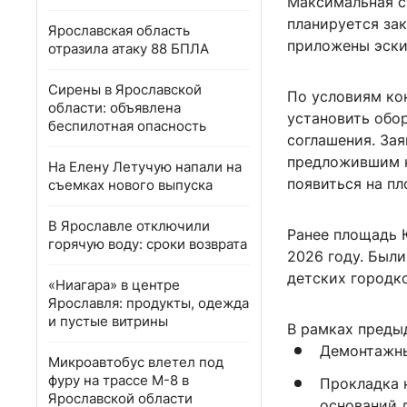
Максимальная су
планируется зак
Ярославская область
приложены эски
отразила атаку 88 БПЛА
Сирены в Ярославской
По условиям ко
области: объявлена
установить обо
беспилотная опасность
соглашения. Зая
предложившим н
На Елену Летучую напали на
появиться на пл
съемках нового выпуска
В Ярославле отключили
Ранее площадь 
горячую воду: сроки возврата
2026 году. Был
детских городк
«Ниагара» в центре
Ярославля: продукты, одежда
и пустые витрины
В рамках преды
Демонтажны
Микроавтобус влетел под
фуру на трассе М-8 в
Прокладка к
Ярославской области
оснований 