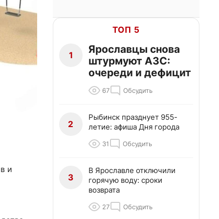
ТОП 5
Ярославцы снова
1
штурмуют АЗС:
очереди и дефицит
67
Обсудить
Рыбинск празднует 955-
2
летие: афиша Дня города
31
Обсудить
в и
В Ярославле отключили
3
горячую воду: сроки
возврата
27
Обсудить