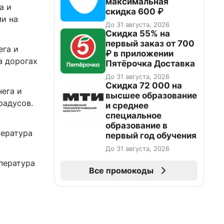
максимальная
а и
скидка 600 ₽
ми на
До 31 августа, 2026
Скидка 55% на
первый заказ от 700
ега и
₽ в приложении
а дорогах
Пятёрочка Доставка
До 31 августа, 2026
Скидка 72 000 на
нега и
высшее образование
радусов.
и среднее
специальное
образование в
пература
первый год обучения
До 31 августа, 2026
мпература
Все промокоды