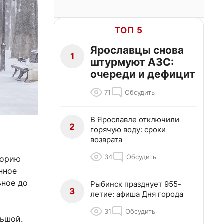
ТОП 5
Ярославцы снова
1
штурмуют АЗС:
очереди и дефицит
71
Обсудить
В Ярославле отключили
2
горячую воду: сроки
возврата
34
Обсудить
торию
нное
ьное до
Рыбинск празднует 955-
3
летие: афиша Дня города
31
Обсудить
льшой.