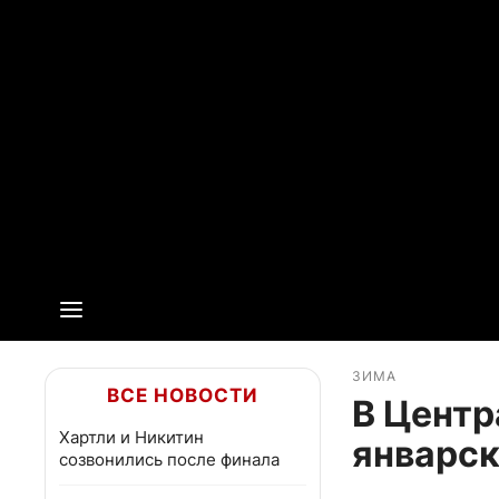
ЗИМА
ВСЕ НОВОСТИ
В Центр
Хартли и Никитин
январс
созвонились после финала