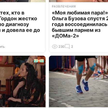
РАЗВЛЕЧЕНИЯ
тех, кто в
«Моя любимая пара!»
Гордон жестко
Ольга Бузова спустя 
по диагнозу
года воссоединилась
и довела ее до
бывшим парнем из
«ДОМа-2»
ить
230
2