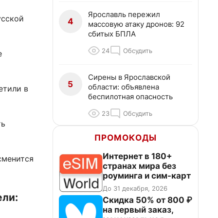
Ярославль пережил
усской
4
массовую атаку дронов: 92
сбитых БПЛА
24
Обсудить
е
Сирены в Ярославской
5
области: объявлена
етили в
беспилотная опасность
23
Обсудить
ть
ПРОМОКОДЫ
Интернет в 180+
сменится
странах мира без
роуминга и сим-карт
До 31 декабря, 2026
ели:
Скидка 50% от 800 ₽
на первый заказ,