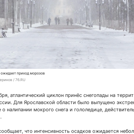
 ожидает приход морозов
еринов / 76.RU
абря, атлантический циклон принёс снегопады на терри
ссии. Для Ярославской области было выпущено экстре
 о налипании мокрого снега и гололедице, действител
.
сообщает, что интенсивность осадков ожидается небо