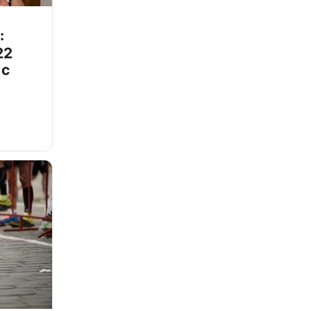
:
22
 с