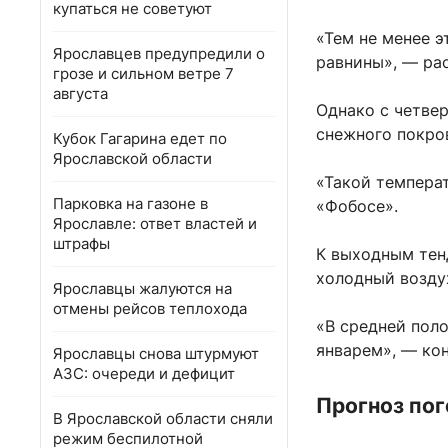
купаться не советуют
«Тем не менее э
Ярославцев предупредили о
равнины», — рас
грозе и сильном ветре 7
августа
Однако с четвер
снежного покро
Кубок Гагарина едет по
Ярославской области
«Такой темпера
Парковка на газоне в
«Фобосе».
Ярославле: ответ властей и
штрафы
К выходным тен
холодный возду
Ярославцы жалуются на
отмены рейсов теплохода
«В средней пол
январем», — ко
Ярославцы снова штурмуют
АЗС: очереди и дефицит
Прогноз пог
В Ярославской области сняли
режим беспилотной