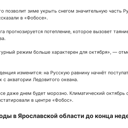
то позволит зиме укрыть снегом значительную часть Р
сказали в «Фобосе».
га прогнозируется потепление, которое вызовет таяни
ва.
турный режим больше характерен для октября», — отм
денция изменится: на Русскую равнину начнёт поступа
х с акватории Ледовитого океана.
осе даже днем будет морозно. Климатический октябрь 
нстатировали в центре «Фобос».
оды в Ярославской области до конца нед