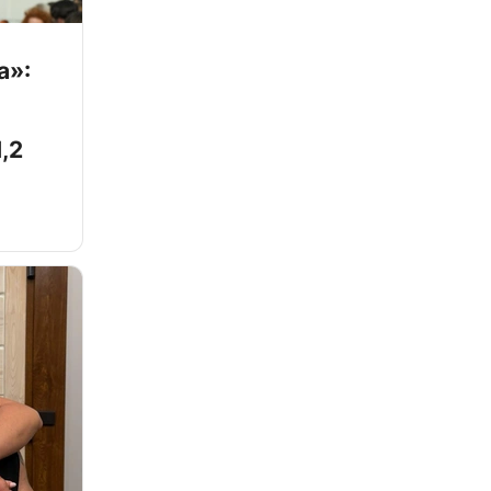
а»:
,2