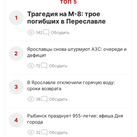
ТОП 5
Трагедия на М-8: трое
1
погибших в Переславле
142
Обсудить
Ярославцы снова штурмуют АЗС: очереди и
2
дефицит
72
Обсудить
В Ярославле отключили горячую воду:
3
сроки возврата
38
Обсудить
Рыбинск празднует 955-летие: афиша Дня
4
города
32
Обсудить