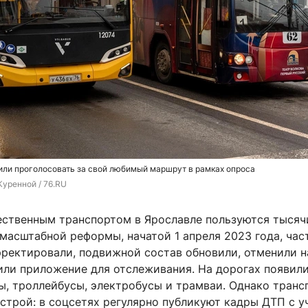
ли проголосовать за свой любимый маршрут в рамках опроса
Куренной / 76.RU
ственным транспортом в Ярославле пользуются тысяч
масштабной реформы, начатой 1 апреля 2023 года, час
ректировали, подвижной состав обновили, отменили 
тили приложение для отслеживания. На дорогах появил
ы, троллейбусы, электробусы и трамваи. Однако транс
строй: в соцсетях регулярно публикуют кадры ДТП с 