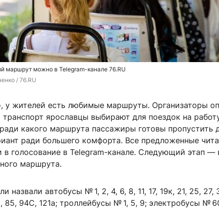
ий маршрут можно в Telegram-канале 76.RU
енко / 76.RU
о, у жителей есть любимые маршруты. Организаторы о
 транспорт ярославцы выбирают для поездок на работу
и ради какого маршрута пассажиры готовы пропустить 
иант ради большего комфорта. Все предложенные чит
и в голосование в Telegram-канале. Следующий этап —
ного маршрута.
назвали автобусы № 1, 2, 4, 6, 8, 11, 17, 19к, 21, 25, 27, 
79, 85, 94С, 121а; троллейбусы № 1, 5, 9; электробусы № 6