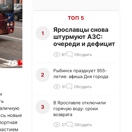
ТОП 5
Ярославцы снова
1
штурмуют АЗС:
очереди и дефицит
67
Обсудить
Рыбинск празднует 955-
2
летие: афиша Дня города
31
Обсудить
и
ть
В Ярославле отключили
3
наличную
горячую воду: сроки
возврата
ись новые
портная
27
Обсудить
участием