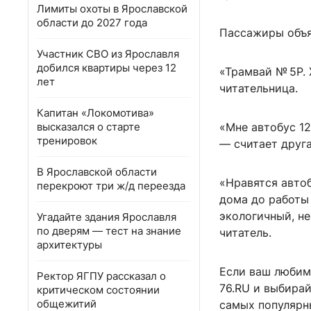
Лимиты охоты в Ярославской
области до 2027 года
Пассажиры объя
Участник СВО из Ярославля
добился квартиры через 12
«Трамвай № 5Р. 
лет
читательница.
Капитан «Локомотива»
высказался о старте
«Мне автобус 12
тренировок
— считает друг
В Ярославской области
«Нравятся автоб
перекроют три ж/д переезда
дома до работы
экологичный, не
Угадайте здания Ярославля
по дверям — тест на знание
читатель.
архитектуры
Если ваш любимы
Ректор ЯГПУ рассказал о
76.RU и выбирай
критическом состоянии
общежитий
самых популярн