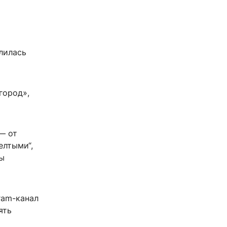
елилась
город»,
— от
елтыми“,
сы
ram-канал
ять