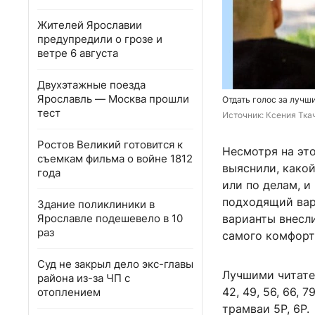
Жителей Ярославии
предупредили о грозе и
ветре 6 августа
Двухэтажные поезда
Ярославль — Москва прошли
Отдать голос за лучш
тест
Источник: 
Ксения Ткач
Ростов Великий готовится к
Несмотря на эт
съемкам фильма о войне 1812
выяснили, какой
года
или по делам, 
подходящий вар
Здание поликлиники в
Ярославле подешевело в 10
варианты внесл
раз
самого комфорт
Суд не закрыл дело экс-главы
Лучшими читатели 
района из-за ЧП с
42, 49, 56, 66, 
отоплением
трамваи 5Р, 6Р.