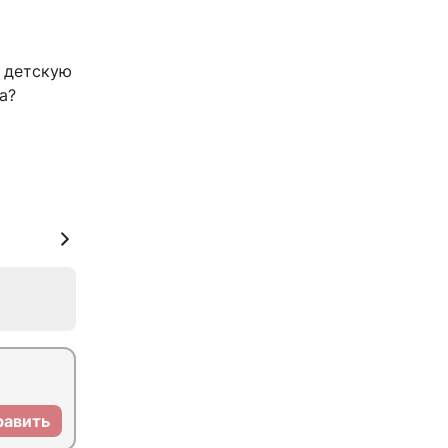
, детскую
а?
равить