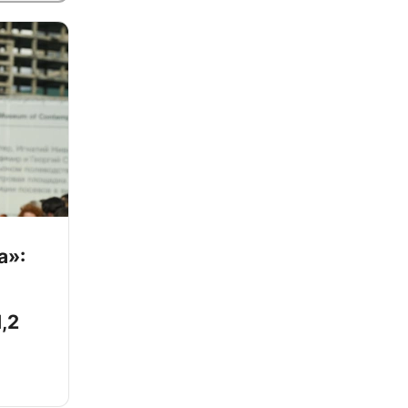
а»:
,2