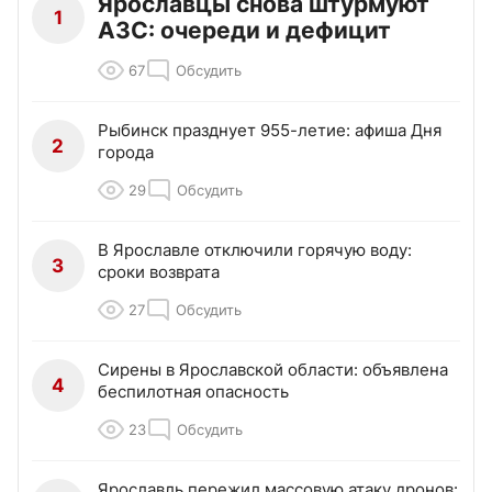
Ярославцы снова штурмуют
1
АЗС: очереди и дефицит
67
Обсудить
Рыбинск празднует 955-летие: афиша Дня
2
города
29
Обсудить
В Ярославле отключили горячую воду:
3
сроки возврата
27
Обсудить
Сирены в Ярославской области: объявлена
4
беспилотная опасность
23
Обсудить
Ярославль пережил массовую атаку дронов: