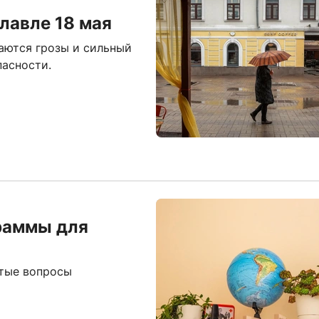
славле 18 мая
даются грозы и сильный
пасности.
граммы для
стые вопросы