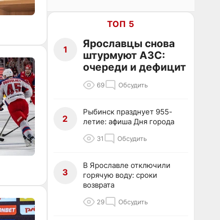
ТОП 5
Ярославцы снова
1
штурмуют АЗС:
очереди и дефицит
69
Обсудить
Рыбинск празднует 955-
2
летие: афиша Дня города
31
Обсудить
В Ярославле отключили
3
горячую воду: сроки
возврата
29
Обсудить