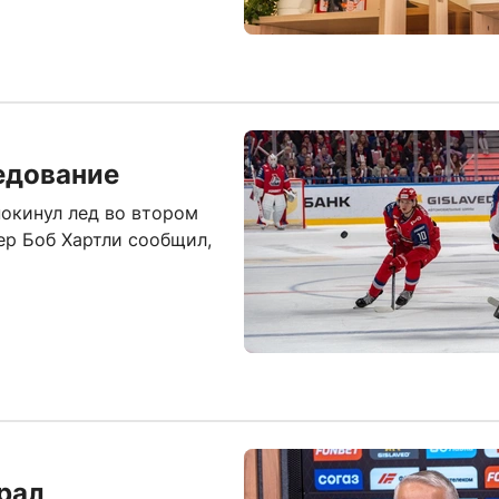
едование
окинул лед во втором
нер Боб Хартли сообщил,
грал