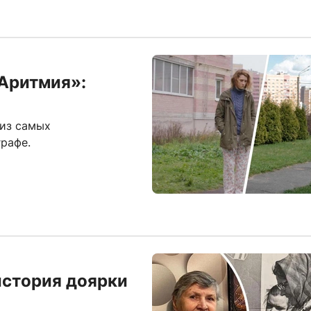
«Аритмия»:
 из самых
рафе.
история доярки