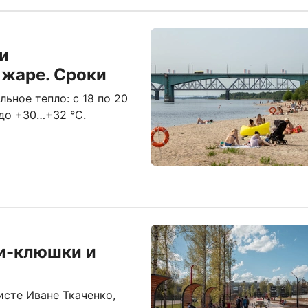
и
 жаре. Сроки
ьное тепло: с 18 по 20
до +30…+32 °C.
ри-клюшки и
исте Иване Ткаченко,