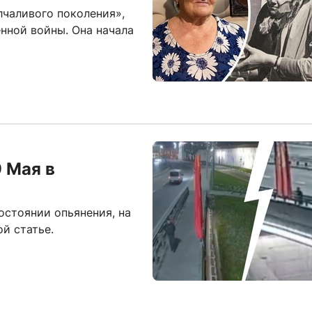
лчаливого поколения»,
нной войны. Она начала
 Мая в
остоянии опьянения, на
й статье.