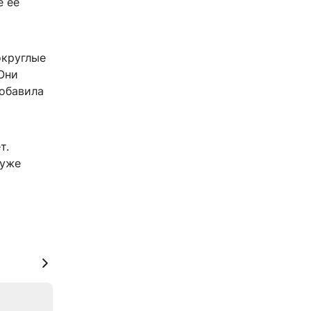
е её
округлые
Они
добавила
т.
 уже