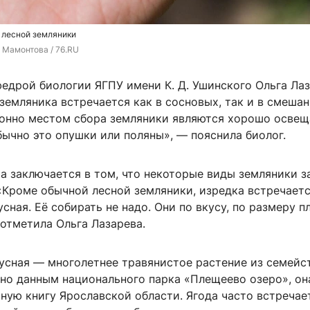
 лесной земляники
 Мамонтова / 76.RU
едрой биологии ЯГПУ имени К. Д. Ушинского Ольга Ла
 земляника встречается как в сосновых, так и в смеша
ионно местом сбора земляники являются хорошо осве
бычно это опушки или поляны», — пояснила биолог.
а заключается в том, что некоторые виды земляники з
 «Кроме обычной лесной земляники, изредка встречает
сная. Её собирать не надо. Они по вкусу, по размеру п
отметила Ольга Лазарева.
усная — многолетнее травянистое растение из семейс
сно данным национального парка «Плещеево озеро», он
ную книгу Ярославской области. Ягода часто встречает