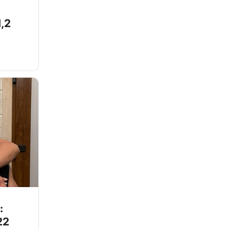
,2
:
22