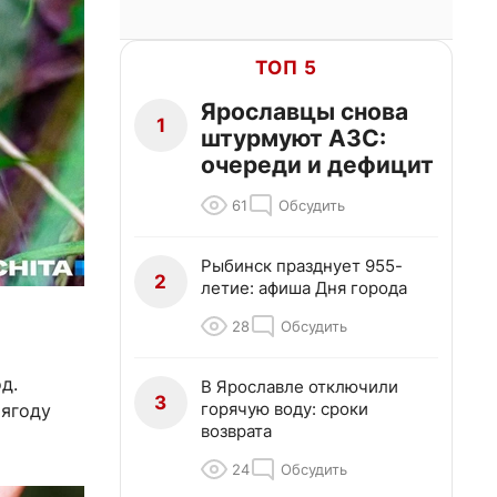
ТОП 5
Ярославцы снова
1
штурмуют АЗС:
очереди и дефицит
61
Обсудить
Рыбинск празднует 955-
2
летие: афиша Дня города
28
Обсудить
д.
В Ярославле отключили
3
горячую воду: сроки
 ягоду
возврата
24
Обсудить