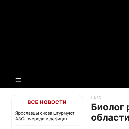
ЛЕТО
ВСЕ НОВОСТИ
Биолог 
Ярославцы снова штурмуют
области
АЗС: очереди и дефицит