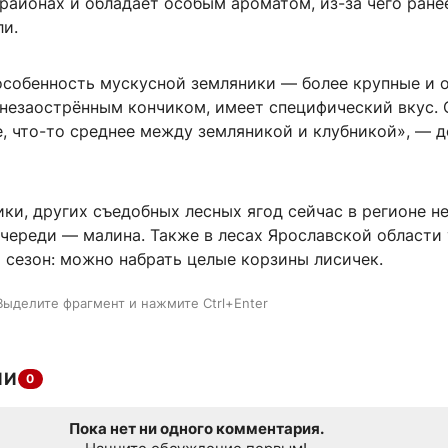
районах и обладает особым ароматом, из-за чего ране
ли.
особенность мускусной земляники — более крупные и 
 незаострённым кончиком, имеет специфический вкус. 
е, что-то среднее между земляникой и клубникой», — 
и, других съедобных лесных ягод сейчас в регионе не
череди — малина. Также в лесах Ярославской области
 сезон: можно набрать целые корзины лисичек.
Выделите фрагмент и нажмите Ctrl+Enter
ИИ
0
Пока нет ни одного комментария.