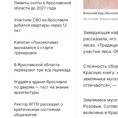
Лимиты охоты в Ярославской
области до 2027 года
Внешний вид обычной
Источник: 
Александра
Участник СВО из Ярославля
добился квартиры через 12
лет
Заведующая каф
рассказала, что
Капитан «Локомотива»
лесах. «Традиц
высказался о старте
участки леса. О
тренировок
В Ярославской области
Сложность сбор
перекроют три ж/д переезда
Красную книгу.
земляника муску
Угадайте здания Ярославля
отличаются», — 
по дверям — тест на знание
архитектуры
Земляника муск
Ректор ЯГПУ рассказал о
Розовые. Согла
критическом состоянии
включена в Крас
общежитий