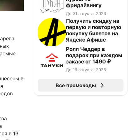
фридайвингу
До 31 августа, 2026
Получить скидку на
первую и повторную
покупку билетов на
зарева
Яндекс Афише
нных
Ролл Чеддер в
щаемые
подарок при каждом
заказе от 1490 ₽
До 16 августа, 2026
анесены в
Все промокоды
ся
лодов
тва
а
ся в 13