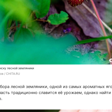
иску лесной земляники
ов / CHITA.RU
бора лесной земляники, одной из самых ароматных яго
ласть традиционно славится её урожаем, однако найти
о.