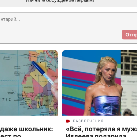
Начните обсуждение первым!
Отп
РАЗВЛЕЧЕНИЯ
 даже школьник:
«Всё, потеряла я муж
ест по
Ивлеева подарила