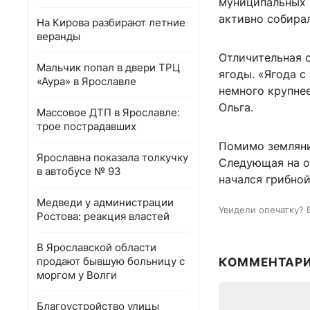
муниципальных 
активно собира
На Кирова разбирают летние
веранды
Отличительная 
Мальчик попал в двери ТРЦ
ягоды. «Ягода с
«Аура» в Ярославле
немного крупне
Ольга.
Массовое ДТП в Ярославле:
трое пострадавших
Помимо земляник
Ярославна показала толкучку
Следующая на о
в автобусе № 93
начался грибной
Медведи у администрации
Увидели опечатку? 
Ростова: реакция властей
В Ярославской области
продают бывшую больницу с
КОММЕНТАР
моргом у Волги
Благоустройство улицы