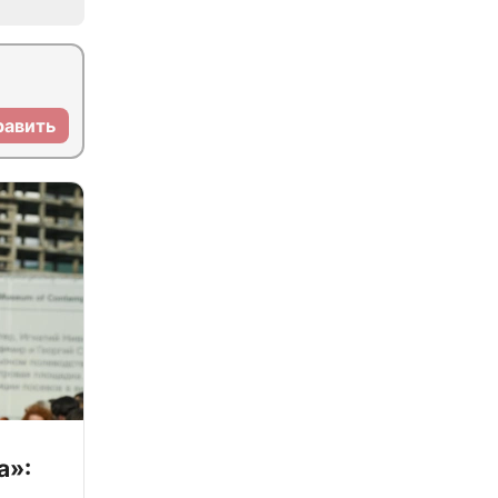
равить
а»: