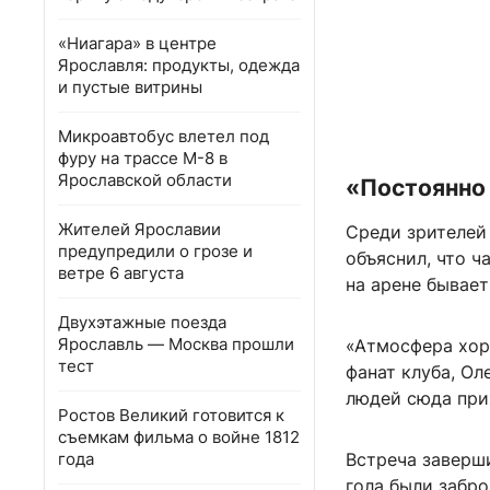
«Ниагара» в центре
Ярославля: продукты, одежда
и пустые витрины
Микроавтобус влетел под
фуру на трассе М-8 в
Ярославской области
«Постоянно
Жителей Ярославии
Среди зрителей
предупредили о грозе и
объяснил, что ч
ветре 6 августа
на арене бывает
Двухэтажные поезда
Ярославль — Москва прошли
«Атмосфера хор
тест
фанат клуба, Ол
людей сюда при
Ростов Великий готовится к
съемкам фильма о войне 1812
года
Встреча заверш
гола были забро