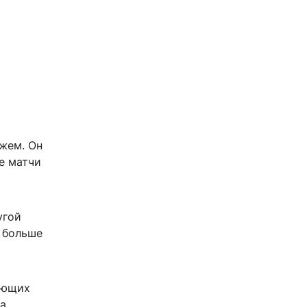
жем. Он
е матчи
угой
ы больше
ающих
на