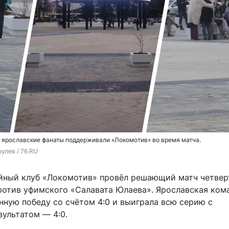
к ярославские фанаты поддерживали «Локомотив» во время матча.
улев / 76.RU
ейный клуб «Локомотив» провёл решающий матч четве
ротив уфимского «Салавата Юлаева». Ярославская ком
нную победу со счётом 4:0 и выиграла всю серию с
ультатом — 4:0.