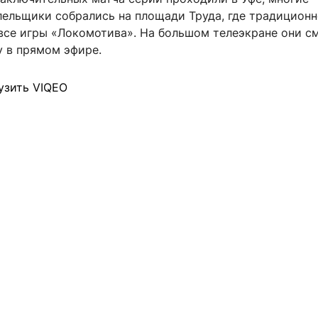
лельщики собрались на площади Труда, где традицион
все игры «Локомотива». На большом телеэкране они с
у в прямом эфире.
узить VIQEO