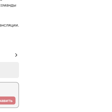
 команды
ансляции.
равить