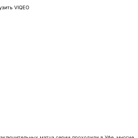
узить VIQEO
заключительных матча серии проходили в Уфе, многие