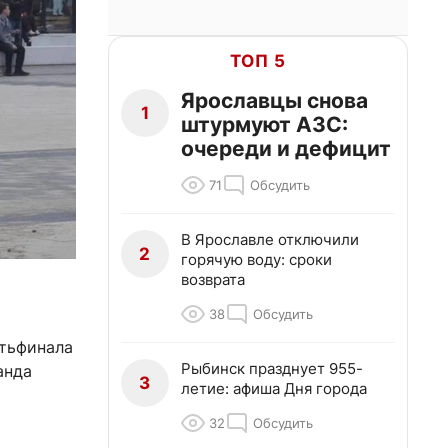
ТОП 5
Ярославцы снова
1
штурмуют АЗС:
очереди и дефицит
71
Обсудить
В Ярославле отключили
2
горячую воду: сроки
возврата
38
Обсудить
ртьфинала
Рыбинск празднует 955-
анда
3
летие: афиша Дня города
32
Обсудить