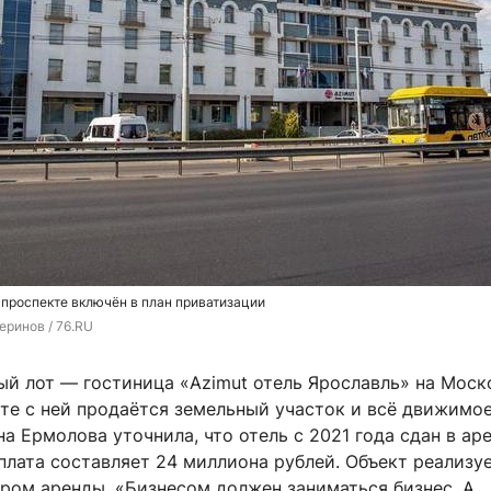
проспекте включён в план приватизации
еринов / 76.RU
ый лот — гостиница «Azimut отель Ярославль» на Мос
сте с ней продаётся земельный участок и всё движимо
а Ермолова уточнила, что отель с 2021 года сдан в ар
 плата составляет 24 миллиона рублей. Объект реализу
ором аренды. «Бизнесом должен заниматься бизнес. А