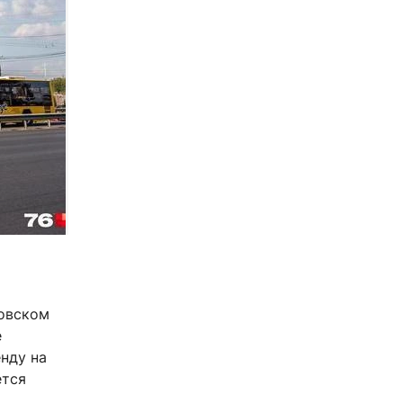
ковском
е
енду на
ется