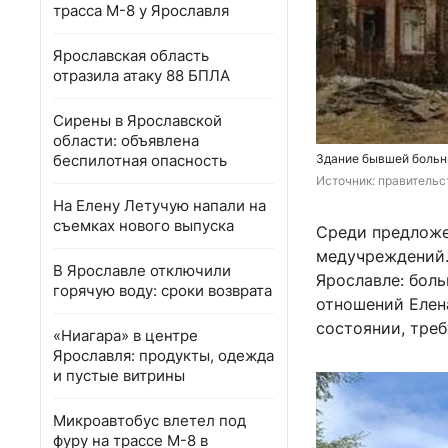
трасса М-8 у Ярославля
Ярославская область
отразила атаку 88 БПЛА
Сирены в Ярославской
области: объявлена
беспилотная опасность
Здание бывшей больни
Источник: 
правительс
На Елену Летучую напали на
съемках нового выпуска
Среди предложе
медучреждений. 
В Ярославле отключили
Ярославле: боль
горячую воду: сроки возврата
отношений Елен
состоянии, тре
«Ниагара» в центре
Ярославля: продукты, одежда
и пустые витрины
Микроавтобус влетел под
фуру на трассе М-8 в