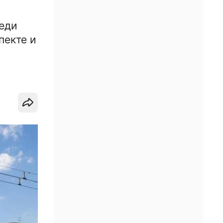
реди
пекте и