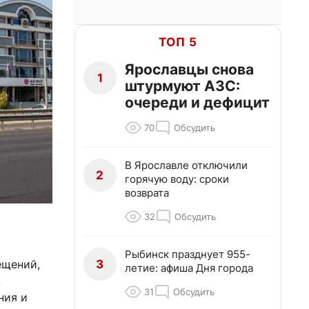
ТОП 5
Ярославцы снова
1
штурмуют АЗС:
очереди и дефицит
70
Обсудить
В Ярославле отключили
2
горячую воду: сроки
возврата
32
Обсудить
Рыбинск празднует 955-
3
ещений,
летие: афиша Дня города
в
31
Обсудить
ния и