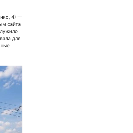
нко, 4) —
ым сайта
служило
вала для
ьные