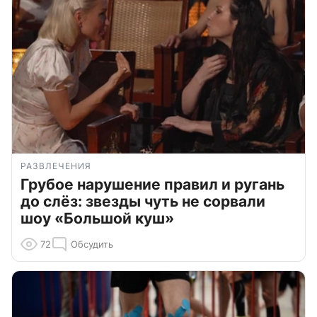
РАЗВЛЕЧЕНИЯ
Грубое нарушение правил и ругань
до слёз: звезды чуть не сорвали
шоу «Большой куш»
72
Обсудить