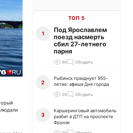
ТОП 5
Под Ярославлем
1
поезд насмерть
сбил 27-летнего
парня
94
Обсудить
Рыбинск празднует 955-
2
летие: афиша Дня города
28
Обсудить
торый
блюдали
Каршеринговый автомобиль
3
разбит в ДТП на проспекте
Фрунзе
20
Обсудить