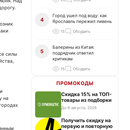
июня. Над
дорогу.
Город ушел под воду: как
4
Ярославль пережил ливень
возник
таки
15
Обсудить
Балерины из Китая:
5
подрядчик ответил
се силы
критикам
йства,
15
Обсудить
ПРОМОКОДЫ
 и
Скидка 15% на ТОП-
у на
товары из подборки
городах
До 6 августа, 2026
Получить скидку на
первую и повторную
данным