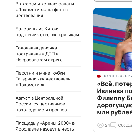
В джерси и кепках: фанаты
«Локомотива» на фото с
чествования
Балерины из Китая:
подрядчик ответил критикам
Годовалая девочка
пострадала в ДТП в
Некрасовском округе
Перстни и мини-кубки
РАЗВЛЕЧЕНИ
Гагарина: как чествовали
«Всё, поте
«Локомотив»
Ивлеева п
Филиппу Б
Август в Центральной
России: существенное
дорогущую 
похолодание и прогноз
млн рубле
Площадь у «Арены-2000» в
24
Обсуди
Ярославле назовут в честь