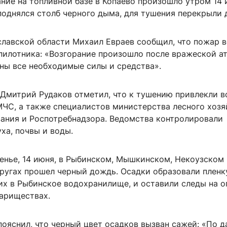
ние на топливной базе в Копаево произошло утром 14 
однялся столб черного дыма, для тушения перекрыли 
славской области Михаил Евраев сообщил, что пожар 
спилотника: «Возгорание произошло после вражеской а
ны все необходимые силы и средства».
 Дмитрий Рудаков отметил, что к тушению привлекли в
МЧС, а также специалистов министерства лесного хозя
ания и Роспотребнадзора. Ведомства контролировали
ха, почвы и воды.
енье, 14 июня, в Рыбинском, Мышкинском, Некоузском
ругах прошел черный дождь. Осадки образовали пленк
их в Рыбинское водохранилище, и оставили следы на о
вариществах.
пояснил, что черный цвет осадков вызван сажей: «По 