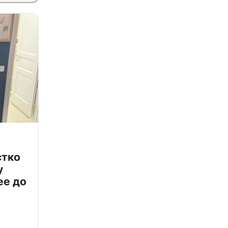
стко
у
ее до