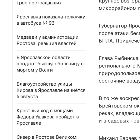
Крупное возгора
трое пострадавших
микрорайоном п
Ярославна показала толкучку
в автобусе № 93
Губернатор Яро
после атаки бе
Медведи у администрации
БПЛА. Привлече
Ростова: реакция властей
В Ярославской области
Глава Рыбинска
продают бывшую больницу с
регионального 
моргом у Волги
природопользов
состояние возду
Благоустройство улицы
Кирова в Ярославле начнётся
5 августа
В то же воскрес
Брейтовском ок
Крестный ход с мощами
реках, впадающ
Федора Ушакова пройдет в
и в садовых то
Ярославле
Сквер в Ростове Великом:
Михаил Евраев 