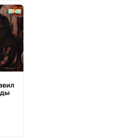
авил
зды