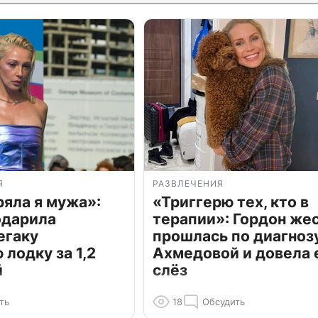
Я
РАЗВЛЕЧЕНИЯ
ряла я мужа»:
«Триггерю тех, кто в
одарила
терапии»: Гордон же
егаку
прошлась по диагноз
лодку за 1,2
Ахмедовой и довела 
й
слёз
ть
18
Обсудить