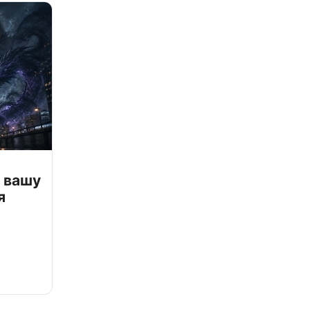
 вашу
я