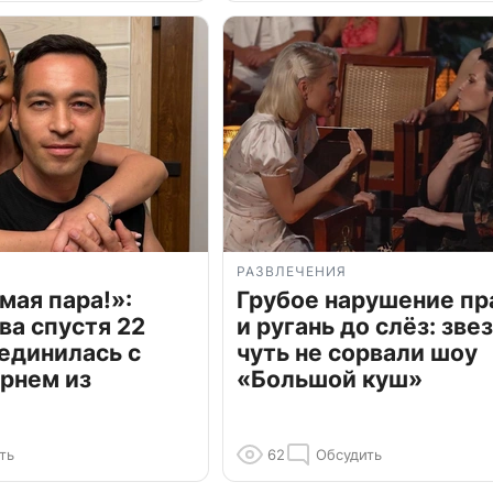
РАЗВЛЕЧЕНИЯ
мая пара!»:
Грубое нарушение пр
ва спустя 22
и ругань до слёз: зве
единилась с
чуть не сорвали шоу
рнем из
«Большой куш»
ть
62
Обсудить