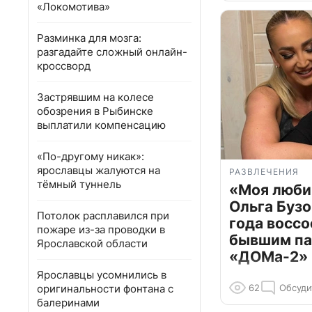
«Локомотива»
Разминка для мозга:
разгадайте сложный онлайн-
кроссворд
Застрявшим на колесе
обозрения в Рыбинске
выплатили компенсацию
«По-другому никак»:
ярославцы жалуются на
РАЗВЛЕЧЕНИЯ
тёмный туннель
«Моя люби
Ольга Бузо
Потолок расплавился при
года воссо
пожаре из-за проводки в
бывшим па
Ярославской области
«ДОМа-2»
Ярославцы усомнились в
оригинальности фонтана с
62
Обсуди
балеринами