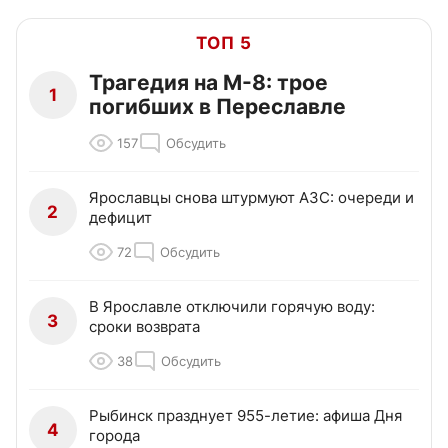
ТОП 5
Трагедия на М-8: трое
1
погибших в Переславле
157
Обсудить
Ярославцы снова штурмуют АЗС: очереди и
2
дефицит
72
Обсудить
В Ярославле отключили горячую воду:
3
сроки возврата
38
Обсудить
Рыбинск празднует 955-летие: афиша Дня
4
города