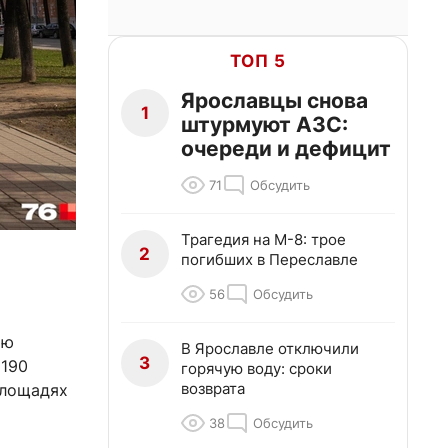
ТОП 5
Ярославцы снова
1
штурмуют АЗС:
очереди и дефицит
71
Обсудить
Трагедия на М-8: трое
2
погибших в Переславле
56
Обсудить
ию
В Ярославле отключили
3
1190
горячую воду: сроки
возврата
площадях
38
Обсудить