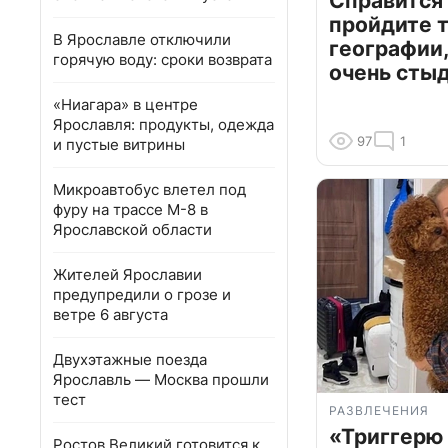
Справится
пройдите т
В Ярославле отключили
географии,
горячую воду: сроки возврата
очень сты
«Ниагара» в центре
Ярославля: продукты, одежда
97
1
и пустые витрины
Микроавтобус влетел под
фуру на трассе М-8 в
Ярославской области
Жителей Ярославии
предупредили о грозе и
ветре 6 августа
Двухэтажные поезда
Ярославль — Москва прошли
тест
РАЗВЛЕЧЕНИЯ
«Триггерю 
Ростов Великий готовится к