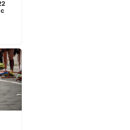
22
 с