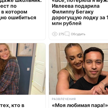
 даже школьник:
«Всё, потеряла я муж
ест по
Ивлеева подарила
 в котором
Филиппу Бегаку
дно ошибиться
дорогущую лодку за 1
млн рублей
275
Обсудить
РАЗВЛЕЧЕНИЯ
тех, кто в
«Моя любимая пара!»