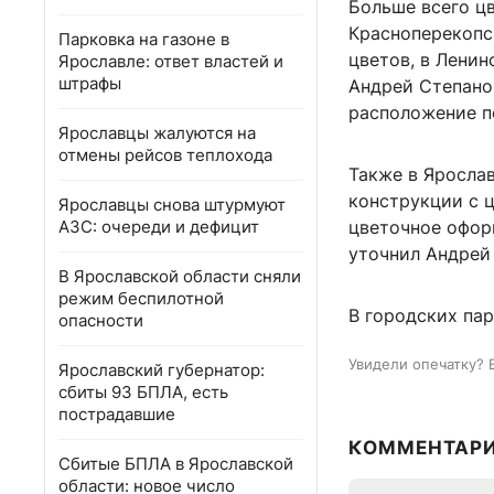
Больше всего цв
Красноперекопс
Парковка на газоне в
цветов, в Лени
Ярославле: ответ властей и
штрафы
Андрей Степано
расположение п
Ярославцы жалуются на
отмены рейсов теплохода
Также в Яросла
конструкции с 
Ярославцы снова штурмуют
АЗС: очереди и дефицит
цветочное офор
уточнил Андрей
В Ярославской области сняли
режим беспилотной
В городских пар
опасности
Увидели опечатку? 
Ярославский губернатор:
сбиты 93 БПЛА, есть
пострадавшие
КОММЕНТАР
Сбитые БПЛА в Ярославской
области: новое число