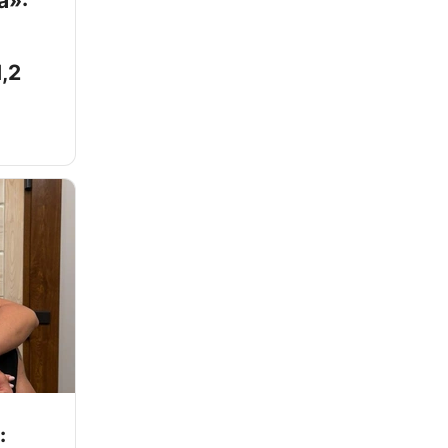
а»:
,2
: