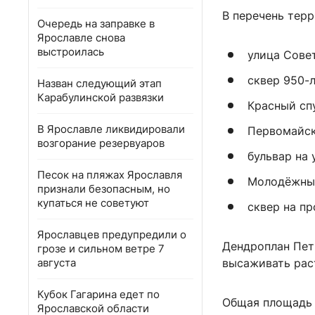
В перечень терр
Очередь на заправке в
Ярославле снова
выстроилась
улица Совет
сквер 950-
Назван следующий этап
Карабулинской развязки
Красный сп
В Ярославле ликвидировали
Первомайск
возгорание резервуаров
бульвар на 
Песок на пляжах Ярославля
Молодёжный
признали безопасным, но
купаться не советуют
сквер на п
Ярославцев предупредили о
Дендроплан Петр
грозе и сильном ветре 7
августа
высаживать рас
Кубок Гагарина едет по
Общая площадь 
Ярославской области