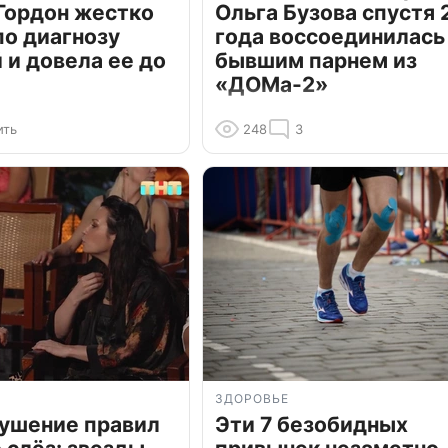
Гордон жестко
Ольга Бузова спустя 
по диагнозу
года воссоединилась
и довела ее до
бывшим парнем из
«ДОМа-2»
ить
248
3
ЗДОРОВЬЕ
рушение правил
Эти 7 безобидных