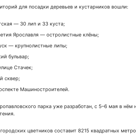
иторий для посадки деревьев и кустарников вошли:
ская — 30 лип и 33 куста;
летия Ярославля — остролистные клёны;
уск — крупнолистные липы;
ий бульвар;
улице Стачек;
 сквер;
роспекте Машиностроителей.
опавловского парка уже разработан, с 5–6 мая в нём 
тения.
городских цветников составит 8215 квадратных метро