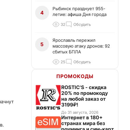
Рыбинск празднует 955-
4
летие: афиша Дня города
32
Обсудить
Ярославль пережил
5
массовую атаку дронов: 92
сбитых БПЛА
25
Обсудить
ПРОМОКОДЫ
ROSTIC'S - скидка
20% по промокоду
на любой заказ от
начнут
3199₽!
До 31 августа, 2026
Интернет в 180+
странах мира без
в.
роуминга и сим-карт