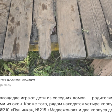
ные доски на площадке
ца 76.ру
 площадке играют дети из соседних домов — родителя
ми из окон. Кроме того, рядом находятся четыре корп
 №210 «Пушинка», №215 «Медвежонок» и два корпуса д