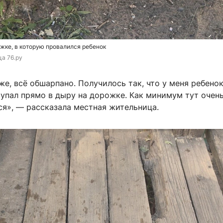
жке, в которую провалился ребенок
ца 76.ру
же, всё обшарпано. Получилось так, что у меня ребено
 упал прямо в дыру на дорожке. Как минимум тут очен
ся», — рассказала местная жительница.