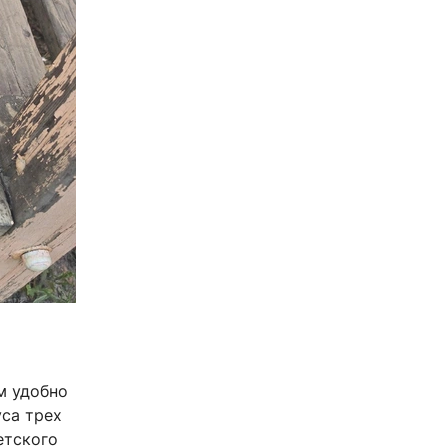
м удобно
уса трех
етского