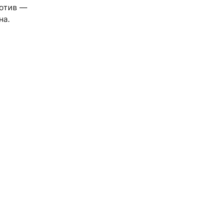
ротив —
на.