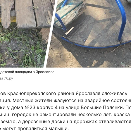
 детской площадки в Ярославле
ца 76.ру
ров Красноперекопского района Ярославля сложилась
ация. Местные жители жалуются на аварийное состоян
ки у дома №23 корпус 4 на улице Большие Полянки. П
ниц, городок не ремонтировали несколько лет: краска 
 землю, а деревянные доски на дорожках отваливаются
е могут провалиться малыши.