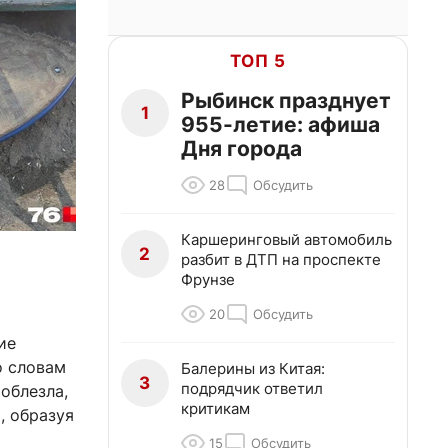
ТОП 5
Рыбинск празднует
1
955-летие: афиша
Дня города
28
Обсудить
Каршеринговый автомобиль
2
разбит в ДТП на проспекте
Фрунзе
20
Обсудить
ие
о словам
Балерины из Китая:
3
подрядчик ответил
облезла,
критикам
, образуя
15
Обсудить