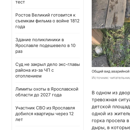
тест
Ростов Великий готовится к
съемкам фильма о войне 1812
года
Здание поликлиники в
Ярославле подешевело в 10
раз
Суд не закрыл дело экс-главы
района из-за ЧП с
Общий вид аварийной
отоплением
Источник: 
читательни
Лимиты охоты в Ярославской
В одном из дво
области до 2027 года
тревожная ситу
детской площад
Участник СВО из Ярославля
одной из житель
добился квартиры через 12
лет
горка просела в
дыры, в которы