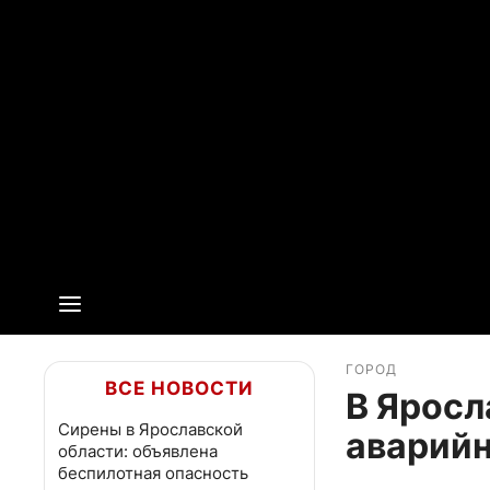
ГОРОД
ВСЕ НОВОСТИ
В Яросл
Сирены в Ярославской
аварий
области: объявлена
беспилотная опасность