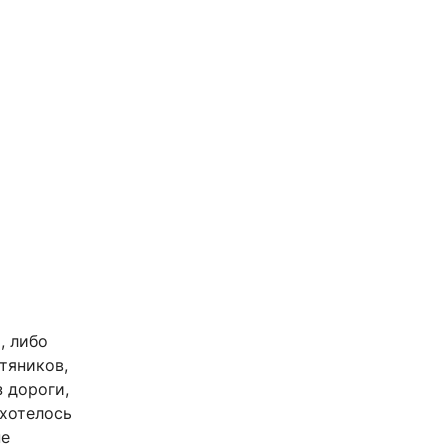
, либо
тяников,
з дороги,
 хотелось
не