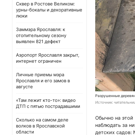
Сквер в Ростове Великом:
урны-бокалы и декоративные
люки
Заммэра Ярославля: к
отопительному сезону
выявлен 821 дефект
Аэропорт Ярославля закрыт,
интернет ограничен
Личные приемы мэра
Ярославля и его замов в
августе
Разрушенные деревян
«Там лежит кто-то»: видео
Источник: 
читательни
ДТП с пятью пострадавшими
Обычно на этой
Сколько на самом деле
наблюдать за ни
волков в Ярославской
области
детских садов: