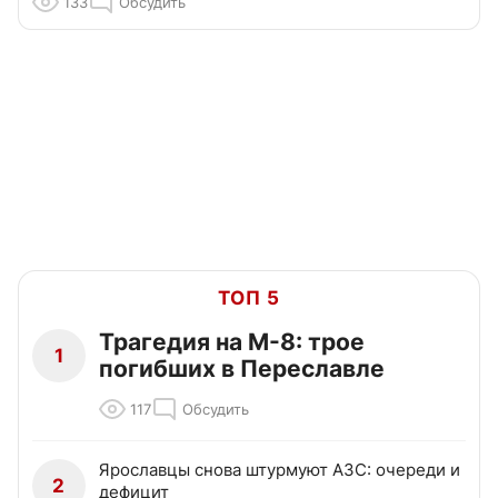
133
Обсудить
ТОП 5
Трагедия на М-8: трое
1
погибших в Переславле
117
Обсудить
Ярославцы снова штурмуют АЗС: очереди и
2
дефицит