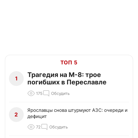
ТОП 5
Трагедия на М-8: трое
1
погибших в Переславле
175
Обсудить
Ярославцы снова штурмуют АЗС: очереди и
2
дефицит
72
Обсудить