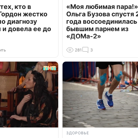
тех, кто в
«Моя любимая пара!»
Гордон жестко
Ольга Бузова спустя 
по диагнозу
года воссоединилась
и довела ее до
бывшим парнем из
«ДОМа-2»
ить
281
3
ЗДОРОВЬЕ