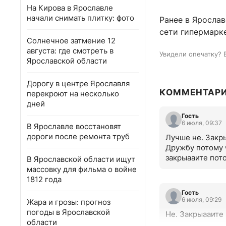
На Кирова в Ярославле
начали снимать плитку: фото
Ранее в Яросла
сети гипермарк
Солнечное затмение 12
августа: где смотреть в
Увидели опечатку? 
Ярославской области
Дорогу в центре Ярославля
КОММЕНТАР
перекроют на несколько
дней
Гость
6 июля, 09:37
В Ярославле восстановят
дороги после ремонта труб
Лучше не. Закры
Дружбу потому ч
закрыааите пот
В Ярославской области ищут
массовку для фильма о войне
1812 года
Гость
6 июля, 09:29
Жара и грозы: прогноз
погоды в Ярославской
Не. Закрыааите 
области