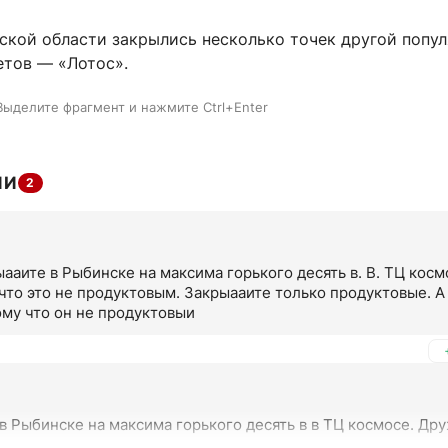
вской области закрылись несколько точек другой попу
етов — «Лотос».
Выделите фрагмент и нажмите Ctrl+Enter
ИИ
2
ааите в Рыбинске на максима горького десять в. В. ТЦ космо
то это не продуктовым. Закрыааите только продуктовые. А э
ому что он не продуктовыи
в Рыбинске на максима горького десять в в ТЦ космосе. Др