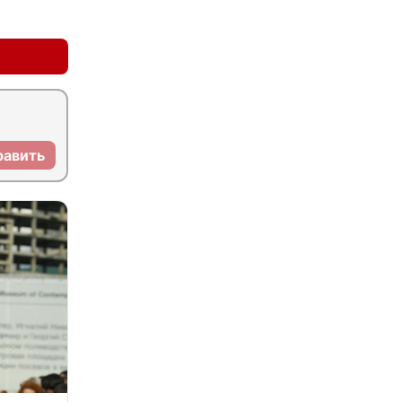
+0
–0
равить