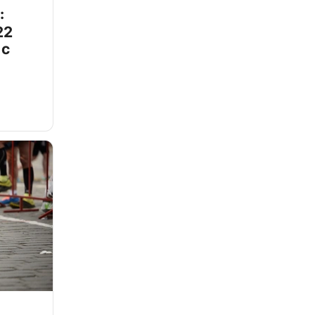
:
22
 с