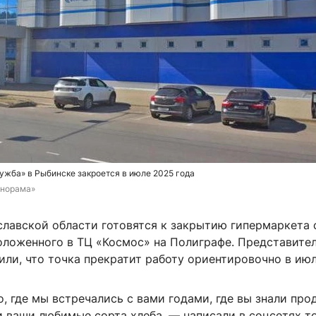
ужба» в Рыбинске закроется в июле 2025 года
анорама»
славской области готовятся к закрытию гипермаркета 
оложенного в ТЦ «Космос» на Полиграфе. Представите
ли, что точка прекратит работу ориентировочно в июл
, где мы встречались с вами годами, где вы знали про
и ваши любимые сорта хлеба, — написали в соцсетях т