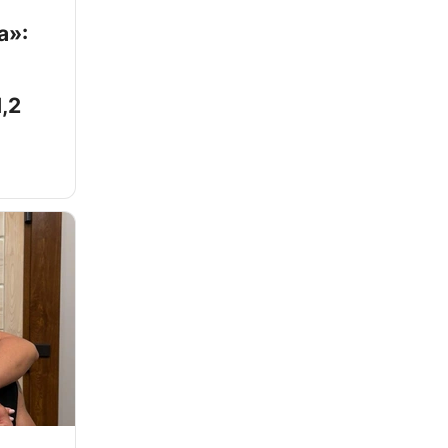
а»:
,2