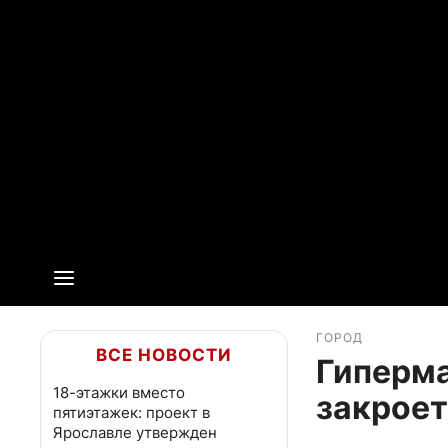
ГОРОД
ВСЕ НОВОСТИ
Гиперм
18-этажки вместо
закроет
пятиэтажек: проект в
Ярославле утвержден