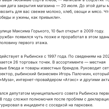
ная дата закрытия магазина — 20 июля. До этой даты 
возить для вас свежее молоко, хлеб, овощи и мясо. Ч
обеды и ужины, как привыкли».
улице Максима Горького, 10 был открыт в 2009 году.
ружба» появился чуть позже и проработал в этом здан
 половину первого этажа.
ействует в Рыбинске с 1997 года. По сведениям на 202
вается 26 торговых точек. В ассортименте — местная
овые блюда и товары известных брендов. Руководит се
ректор, рыбинский бизнесмен Игорь Палочкин, которы
 «Муза», интернет-провайдером «Атэкс» и другими акт
ался депутатом муниципального совета Рыбинска перв
18 году сложил полномочия после проблем с деклараци
гурировал в инциденте с соседкой на парковке.