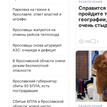
РАЗВЛЕЧЕНИЯ
Справится
Парковка на газоне в
пройдите т
Ярославле: ответ властей и
географии,
штрафы
очень сты
Ярославцы жалуются на
отмены рейсов теплохода
172
1
Ярославцы снова штурмуют
АЗС: очереди и дефицит
В Ярославской области сняли
режим беспилотной
опасности
Ярославский губернатор:
сбиты 93 БПЛА, есть
пострадавшие
Сбитые БПЛА в Ярославской
области: новое число
РАЗВЛЕЧЕНИЯ