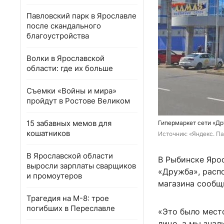
Павловский парк в Ярославле
после скандального
благоустройства
Волки в Ярославской
области: где их больше
Съемки «Войны и мира»
пройдут в Ростове Великом
15 забавных мемов для
Гипермаркет сети «Др
кошатников
Источник: 
«Яндекс. П
В Ярославской области
В Рыбинске Яро
выросли зарплаты сварщиков
«Дружба», расп
и промоутеров
магазина сообщи
Трагедия на М-8: трое
погибших в Переславле
«Это было место
лицо, а мы знал