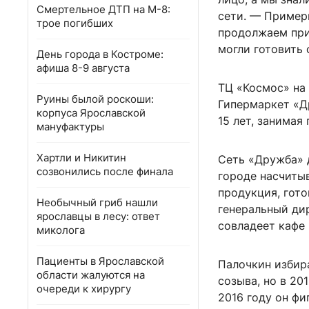
Смертельное ДТП на М-8:
сети. — Пример
трое погибших
продолжаем при
могли готовить 
День города в Костроме:
афиша 8-9 августа
ТЦ «Космос» на 
Руины былой роскоши:
Гипермаркет «Д
корпуса Ярославской
15 лет, занимая
мануфактуры
Хартли и Никитин
Сеть «Дружба» д
созвонились после финала
городе насчиты
продукция, гот
Необычный гриб нашли
генеральный ди
ярославцы в лесу: ответ
совладеет кафе
миколога
Пациенты в Ярославской
Палочкин избир
области жалуются на
созыва, но в 20
очереди к хирургу
2016 году он фи