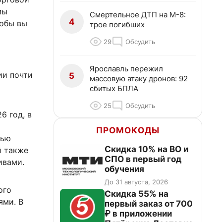
мы
Смертельное ДТП на М-8:
4
тобы вы
трое погибших
29
Обсудить
Ярославль пережил
ии почти
5
массовую атаку дронов: 92
сбитых БПЛА
25
Обсудить
6 год, в
ПРОМОКОДЫ
тью
Скидка 10% на ВО и
й также
СПО в первый год
ивами.
обучения
До 31 августа, 2026
ого
Скидка 55% на
ями. В
первый заказ от 700
₽ в приложении