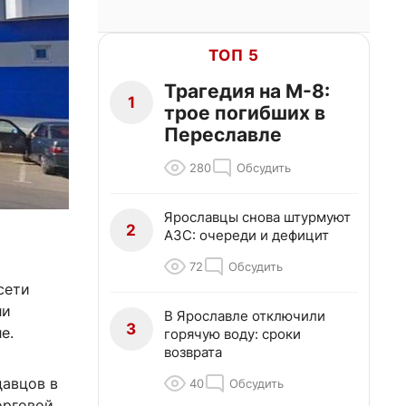
ТОП 5
Трагедия на М-8:
1
трое погибших в
Переславле
280
Обсудить
Ярославцы снова штурмуют
2
АЗС: очереди и дефицит
72
Обсудить
сети
ли
В Ярославле отключили
3
е.
горячую воду: сроки
возврата
давцов в
40
Обсудить
орговой