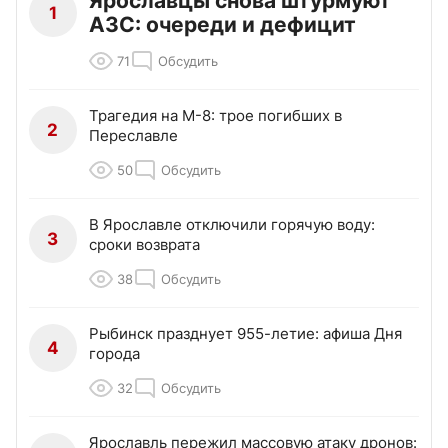
Ярославцы снова штурмуют
1
АЗС: очереди и дефицит
71
Обсудить
Трагедия на М-8: трое погибших в
2
Переславле
50
Обсудить
В Ярославле отключили горячую воду:
3
сроки возврата
38
Обсудить
Рыбинск празднует 955-летие: афиша Дня
4
города
32
Обсудить
Ярославль пережил массовую атаку дронов: