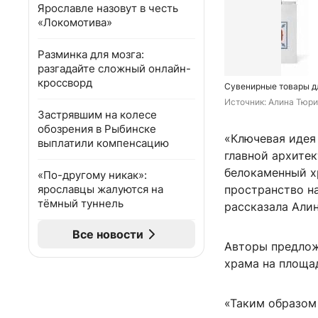
Ярославле назовут в честь
«Локомотива»
Разминка для мозга:
разгадайте сложный онлайн-
кроссворд
Сувенирные товары д
Источник: 
Алина Тюри
Застрявшим на колесе
обозрения в Рыбинске
«Ключевая идея 
выплатили компенсацию
главной архите
белокаменный х
«По-другому никак»:
ярославцы жалуются на
пространство н
тёмный туннель
рассказала Алин
Все новости
Авторы предлож
храма на площад
«Таким образом