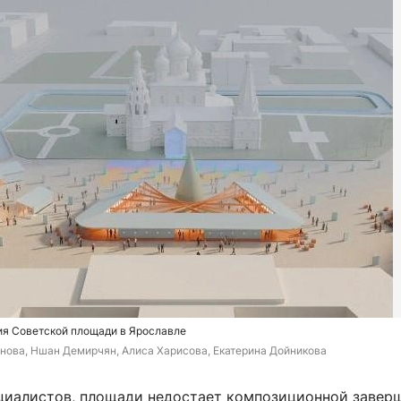
я Советской площади в Ярославле
нова, Ншан Демирчян, Алиса Харисова, Екатерина Дойникова
циалистов, площади недостает композиционной завер