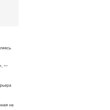
вляясь
», —
ерьера
нная на