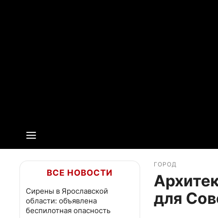
ГОРОД
ВСЕ НОВОСТИ
Архите
Сирены в Ярославской
для Сов
области: объявлена
беспилотная опасность