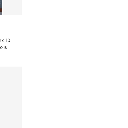
их 10
о в