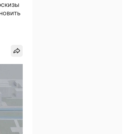
эскизы
новить