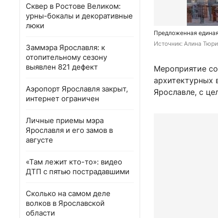
Сквер в Ростове Великом:
урны-бокалы и декоративные
люки
Предложенная единая
Источник: 
Алина Тюри
Заммэра Ярославля: к
отопительному сезону
выявлен 821 дефект
Мероприятие соб
архитектурных в
Аэропорт Ярославля закрыт,
Ярославле, с це
интернет ограничен
Личные приемы мэра
Ярославля и его замов в
августе
«Там лежит кто-то»: видео
ДТП с пятью пострадавшими
Сколько на самом деле
волков в Ярославской
области