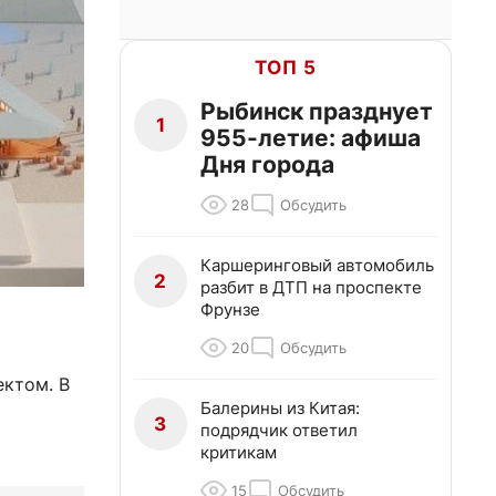
ТОП 5
Рыбинск празднует
1
955-летие: афиша
Дня города
28
Обсудить
Каршеринговый автомобиль
2
разбит в ДТП на проспекте
Фрунзе
20
Обсудить
ктом. В
Балерины из Китая:
3
подрядчик ответил
критикам
15
Обсудить