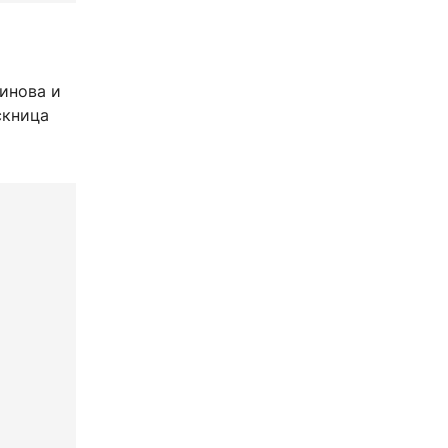
инова и
скница