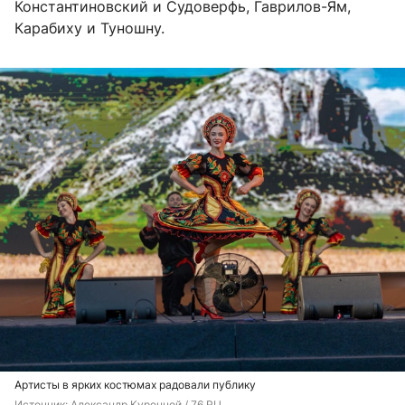
Константиновский и Судоверфь, Гаврилов-Ям,
Карабиху и Туношну.
Артисты в ярких костюмах радовали публику
Источник: 
Александр Куренной / 76.RU