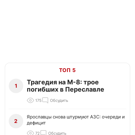
ТОП 5
Трагедия на М-8: трое
1
погибших в Переславле
175
Обсудить
Ярославцы снова штурмуют АЗС: очереди и
2
дефицит
72
Обсудить