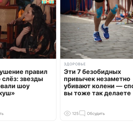
ЗДОРОВЬЕ
рушение правил
Эти 7 безобидных
о слёз: звезды
привычек незаметно
рвали шоу
убивают колени — сп
куш»
вы тоже так делаете
ть
125
Обсудить