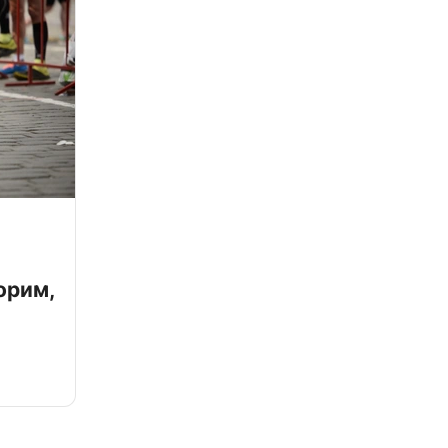
орим,