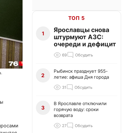
ТОП 5
Ярославцы снова
1
штурмуют АЗС:
очереди и дефицит
69
Обсудить
Рыбинск празднует 955-
в.
2
летие: афиша Дня города
31
Обсудить
вы
В Ярославле отключили
3
горячую воду: сроки
возврата
просами
27
Обсудить
кажутся