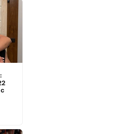
:
22
 с