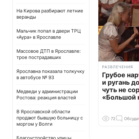
На Кирова разбирают летние
веранды
Мальчик попал в двери ТРЦ
«Аура» в Ярославле
Массовое ДТП в Ярославле:
трое пострадавших
РАЗВЛЕЧЕНИЯ
Ярославна показала толкучку
Грубое на
в автобусе № 93
и ругань д
чуть не со
Медведи у администрации
«Большой 
Ростова: реакция властей
В Ярославской области
продают бывшую больницу с
72
Обсуди
моргом у Волги
Благоустройство улицы