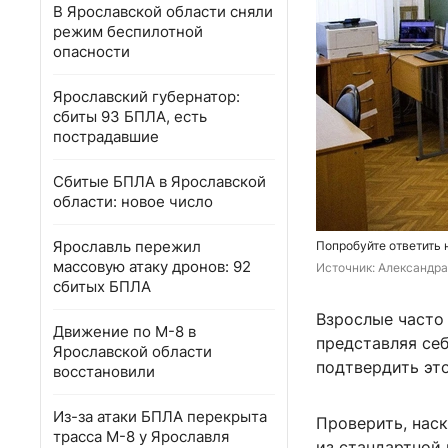
В Ярославской области сняли
режим беспилотной
опасности
Ярославский губернатор:
сбиты 93 БПЛА, есть
пострадавшие
Сбитые БПЛА в Ярославской
области: новое число
Ярославль пережил
Попробуйте ответить 
массовую атаку дронов: 92
Источник: 
Александра
сбитых БПЛА
Взрослые часто
Движение по М-8 в
представляя се
Ярославской области
подтвердить эт
восстановили
Из-за атаки БПЛА перекрыта
Проверить, нас
трасса М-8 у Ярославля
из стандартной