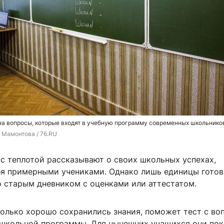
на вопросы, которые входят в учебную программу современных школьнико
 Мамонтова / 76.RU
 с теплотой рассказывают о своих школьных успехах,
бя примерными учениками. Однако лишь единицы гото
о старым дневником с оценками или аттестатом.
колько хорошо сохранились знания, поможет тест с во
 школьной программы. Для нынешних учащихся они по