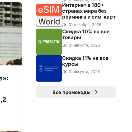
промокоду НАБЕРИ
Интернет в 180+
странах мира без
роуминга и сим-карт
До 31 декабря, 2026
Скидка 10% на все
товары
До 31 августа, 2026
Скидка 11% на все
курсы
До 31 августа, 2026
а»:
Все промокоды
,2