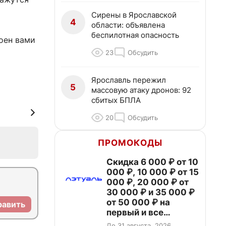
Сирены в Ярославской
4
области: объявлена
беспилотная опасность
оен вами
23
Обсудить
Ярославль пережил
5
массовую атаку дронов: 92
сбитых БПЛА
20
Обсудить
ПРОМОКОДЫ
Скидка 6 000 ₽ от 10
000 ₽, 10 000 ₽ от 15
000 ₽, 20 000 ₽ от
30 000 ₽ и 35 000 ₽
от 50 000 ₽ на
равить
первый и все
повторные заказы по
До 31 августа, 2026