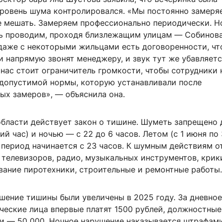
уровень шума контролировался. «Мы постоянно замеряе
е мешать. Замеряем профессионально периодически. Н
ь проводим, проходя близлежащим улицам — Собинова
 даже с некоторыми жильцами есть договоренности, чт
и напрямую звонят менеджеру, и звук тут же убавляетс
нас стоит ограничитель громкости, чтобы сотрудники 
 допустимой нормы, которую устанавливали после
ых замеров», — объяснила она.
области действует закон о тишине. Шуметь запрещено 
хий час) и ночью — с 22 до 6 часов. Летом (с 1 июня по 
 период начинается с 23 часов. К шумным действиям о
телевизоров, радио, музыкальных инструментов, крики
вание пиротехники, строительные и ремонтные работы.
шение тишины были увеличены в 2025 году. За дневное
ческие лица впервые платят 1500 рублей, должностные
ии — 50 000. Ночное нарушение наказывается штрафами