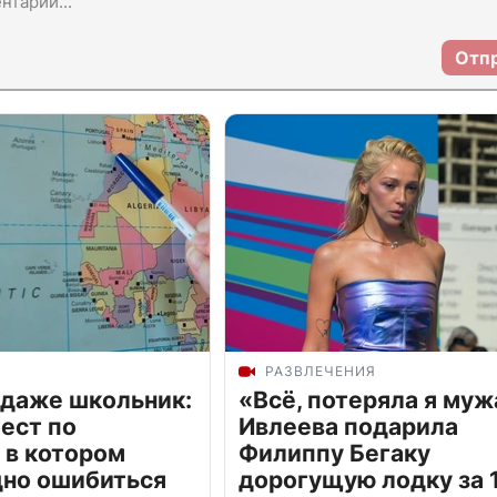
Отп
РАЗВЛЕЧЕНИЯ
 даже школьник:
«Всё, потеряла я муж
ест по
Ивлеева подарила
 в котором
Филиппу Бегаку
дно ошибиться
дорогущую лодку за 1