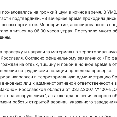
 пожаловались на громкий шум в ночное время. В УМВ
ласти подтвердили: «В вечернее время проходила диск
ашенных артистов. Мероприятие, анонсированное в со
гало длиться до 06:00 часов утра». Поступило много 
шины.
а проверку и направила материалы в территориальную
Ярославля. Согласно официальному заявлению: «По фа
граждан на отдых, тишину и покой в ночное время в о
аведения сотрудниками полиции проведена проверка.
риал направлен в территориальную администрацию Я
я виновных лиц к административной ответственности в
Законом Ярославской области от 03.12.2007 № 100-з „О
ых правонарушениях“, а также для решения вопроса о
емени работы открытой веранды указанного заведения»
ектор бара Яна Шустова заявила, что вечеринка была