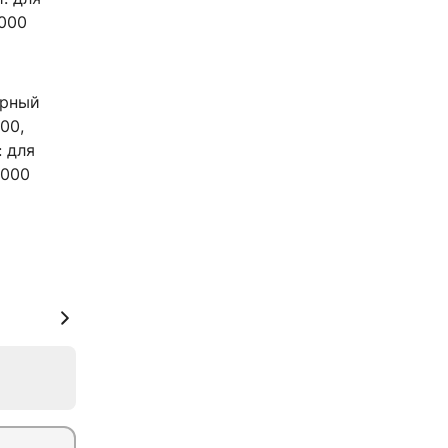
 000
орный
00,
 для
 000