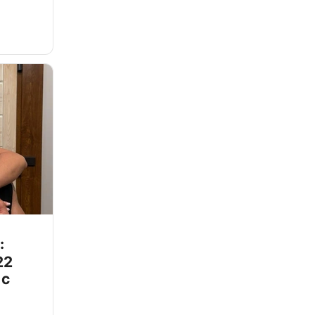
:
22
 с