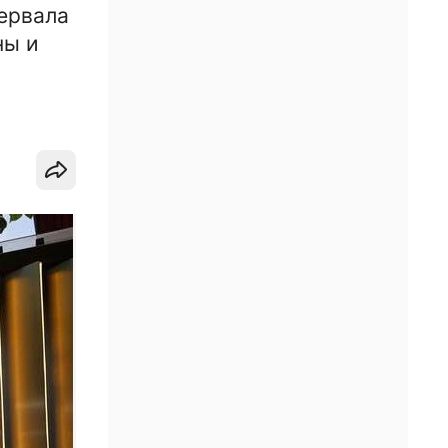
ервала
ны и