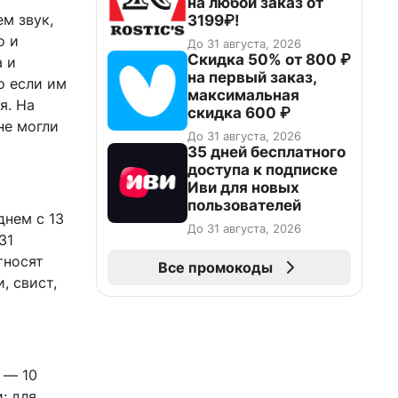
на любой заказ от
м звук,
3199₽!
о и
До 31 августа, 2026
Скидка 50% от 800 ₽
 и
на первый заказ,
о если им
максимальная
я. На
скидка 600 ₽
не могли
До 31 августа, 2026
35 дней бесплатного
доступа к подписке
Иви для новых
пользователей
днем с 13
До 31 августа, 2026
31
тносят
Все промокоды
, свист,
 — 10
: для