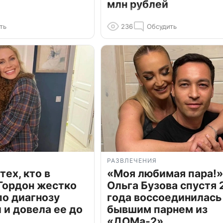
млн рублей
ть
236
Обсудить
РАЗВЛЕЧЕНИЯ
тех, кто в
«Моя любимая пара!»
Гордон жестко
Ольга Бузова спустя 
по диагнозу
года воссоединилась
и довела ее до
бывшим парнем из
«ДОМа-2»