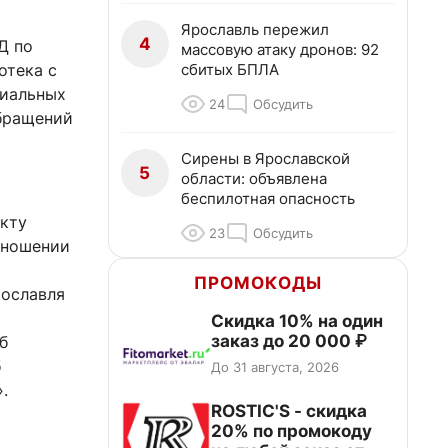
Ярославль пережил
4
Д по
массовую атаку дронов: 92
сбитых БПЛА
отека с
циальных
24
Обсудить
обращений
Сирены в Ярославской
5
области: объявлена
беспилотная опасность
кту
23
Обсудить
тношении
ПРОМОКОДЫ
рославля
Скидка 10% на один
заказ до 20 000 ₽
б
б
До 31 августа, 2026
.
ROSTIC'S - скидка
20% по промокоду