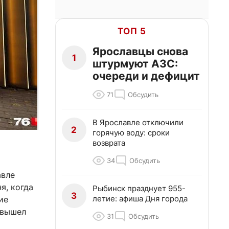
ТОП 5
Ярославцы снова
1
штурмуют АЗС:
очереди и дефицит
71
Обсудить
В Ярославле отключили
2
горячую воду: сроки
возврата
34
Обсудить
авле
я, когда
Рыбинск празднует 955-
3
летие: афиша Дня города
ие
 вышел
31
Обсудить