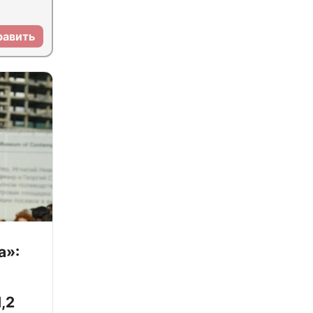
равить
а»:
,2