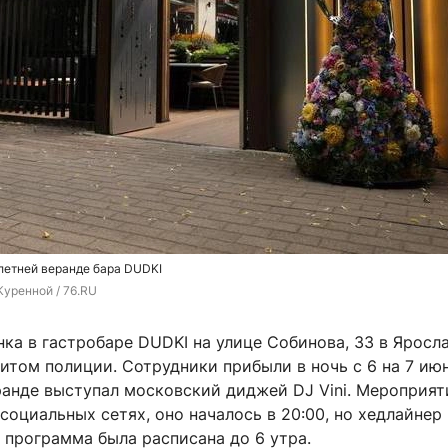
летней веранде бара DUDKI
уренной / 76.RU 
ка в гастробаре DUDKI на улице Собинова, 33 в Яросл
итом полиции. Сотрудники прибыли в ночь с 6 на 7 июн
ранде выступал московский диджей DJ Vini. Мероприят
социальных сетях, оно началось в 20:00, но хедлайнер
 программа была расписана до 6 утра.