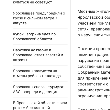
купаться не советуют
Местные жители
Ярославцев предупредили о
Ярославской об
грозе и сильном ветре 7
августа
участием пригл
сетях, предпола
Кубок Гагарина едет по
о нарушении ти
Ярославской области
Полиция провел
Парковка на газоне в
администрацию 
Ярославле: ответ властей и
штрафы
нарушения прав 
собственника з
Ярославцы жалуются на
Собранный мате
отмены рейсов теплохода
для привлечени
соответствии с 
Ярославцы снова штурмуют
административн
АЗС: очереди и дефицит
ограничении вр
В Ярославской области сняли
режим беспилотной
Генеральный дир