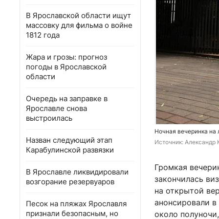
В Ярославской области ищут
массовку для фильма о войне
1812 года
Жара и грозы: прогноз
погоды в Ярославской
области
Очередь на заправке в
Ярославле снова
выстроилась
Ночная вечеринка на 
Назван следующий этап
Источник: 
Александр К
Карабулинской развязки
Громкая вечерин
В Ярославле ликвидировали
закончилась виз
возгорание резервуаров
на открытой ве
анонсировали в 
Песок на пляжах Ярославля
признали безопасным, но
около полуночи,