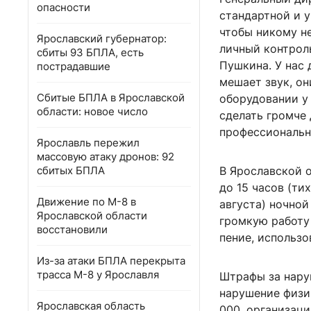
опасности
стандартной и 
чтобы никому н
Ярославский губернатор:
личный контрол
сбиты 93 БПЛА, есть
Пушкина. У нас
пострадавшие
мешает звук, он
Сбитые БПЛА в Ярославской
оборудовании у 
области: новое число
сделать громче
профессиональн
Ярославль пережил
массовую атаку дронов: 92
сбитых БПЛА
В Ярославской 
до 15 часов (ти
Движение по М-8 в
августа) ночной
Ярославской области
громкую работу 
восстановили
пение, использо
Из-за атаки БПЛА перекрыта
трасса М-8 у Ярославля
Штрафы за нару
нарушение физи
Ярославская область
000, организац